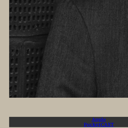
Apple
PocketCAST