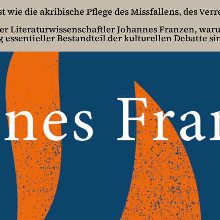
wie die akribische Pflege des Missfallens, des Verr
er Literaturwissenschaftler Johannes Franzen, wa
g essentieller Bestandteil der kulturellen Debatte si